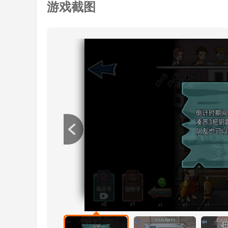
3.游戏提供躲藏者与猎杀者两种身份阵营供玩
游戏截图
游戏攻略
1.卧底卡：出卖队友。
2.抢位卡：把队友踢出去暴露给屠夫。
3.先知卡：预先知道屠夫招哪个地方。
4.隐身卡：屠夫看不到你，跟着屠夫走，遛弯