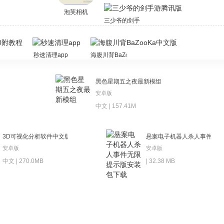
泡芙相机
三少爷的剑手游腾讯版
秒速清理app
海腹川背BaZooKa中文版
黑色星期五之夜最新模组
安卓版
中文 | 157.41M
3D可视化分析软件中文版
悬案电子机器人杀人事件无限
安卓版
安卓版
中文 | 270.0MB
| 32.38 MB