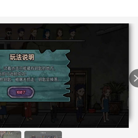
家尝试。
。