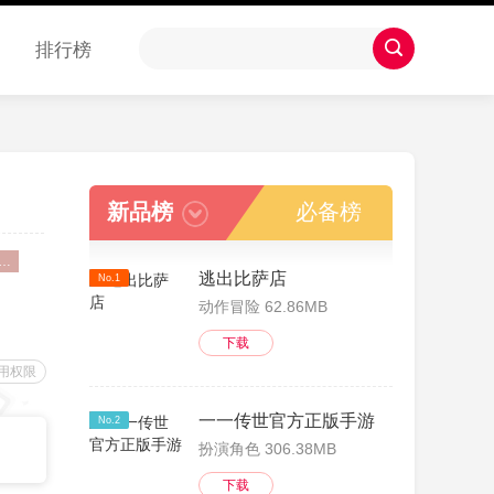
排行榜
新品榜
必备榜
游戏广告投放技巧(游戏信息流广告视频)
逃出比萨店
No.1
动作冒险 62.86MB
下载
用权限
一一传世官方正版手游
No.2
扮演角色 306.38MB
下载