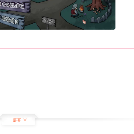
。
展开
穷。