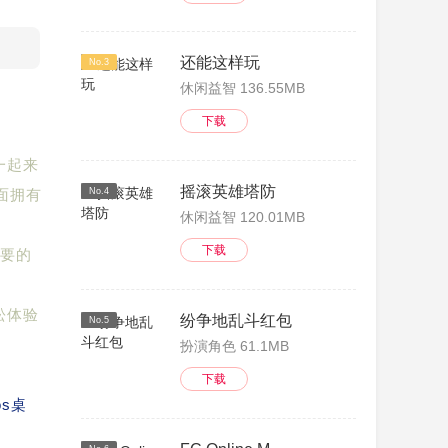
还能这样玩
No.3
休闲益智 136.55MB
下载
一起来
摇滚英雄塔防
面拥有
No.4
休闲益智 120.01MB
下载
重要的
松体验
纷争地乱斗红包
No.5
扮演角色 61.1MB
下载
s桌