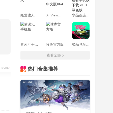
经营达人
XnViewMP 中文版X64
水晶连连看单机版下载 v1.0绿色版
青葱汇手机版
读库官方版
极品飞车无限狂飙最新版
查看全部
热门合集推荐
MORE
+