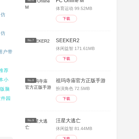
FC Online M
No.6
体育运动 99.52MB
器仿
下载
器仿
SEEKER2
No.7
休闲益智 171.61MB
用户带
下载
天推荐
本小
祖玛寺庙官方正版手游
No.8
扮演角色 72.5MB
简版脑
软件园
下载
汪星大逃亡
No.9
休闲益智 81.44MB
下载