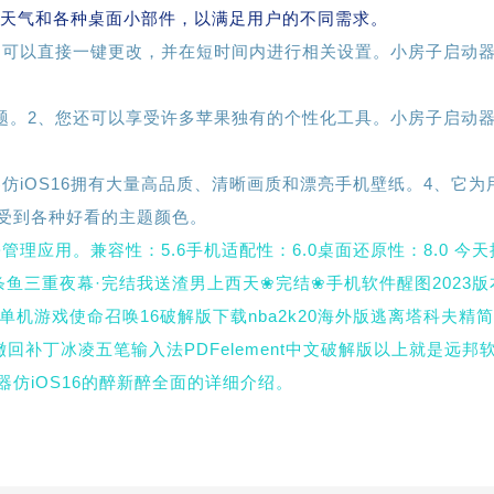
风格的天气和各种桌面小部件，以满足用户的不同需求。
意，可以直接一键更改，并在短时间内进行相关设置。小房子启动
。
主题。2、您还可以享受许多苹果独有的个性化工具。小房子启动
器仿iOS16拥有大量高品质、清晰画质和漂亮手机壁纸。4、它为
受到各种好看的主题颜色。
管理应用。兼容性：5.6手机适配性：6.0桌面还原性：8.0 今
鱼三重夜幕·完结我送渣男上西天❀完结❀手机软件醒图2023版
新版单机游戏使命召唤16破解版下载nba2k20海外版逃离塔科夫精
回补丁冰凌五笔输入法PDFelement中文破解版以上就是远邦
仿iOS16的醉新醉全面的详细介绍。