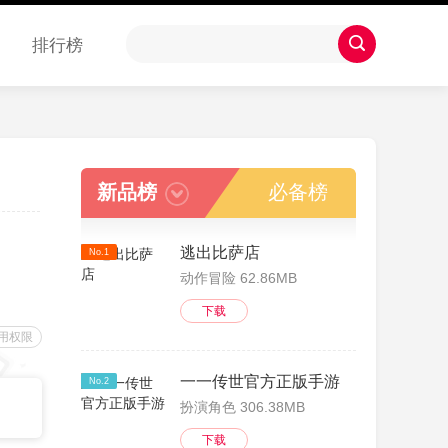
排行榜
新品榜
必备榜
逃出比萨店
No.1
动作冒险 62.86MB
下载
用权限
一一传世官方正版手游
No.2
扮演角色 306.38MB
下载