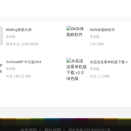
Matting抠图大师
0k0k体脂称软件
安卓版
安卓版
简体中文 | 298.65KB
| 34.19M
XnViewMP 中文版X64
水晶连连看单机版下载 v1
安卓版
安卓版
中文 | 98.22 MB
中文 | 1.2MB
免责声明
|
网站地图
|
闽ICP备2023009151号