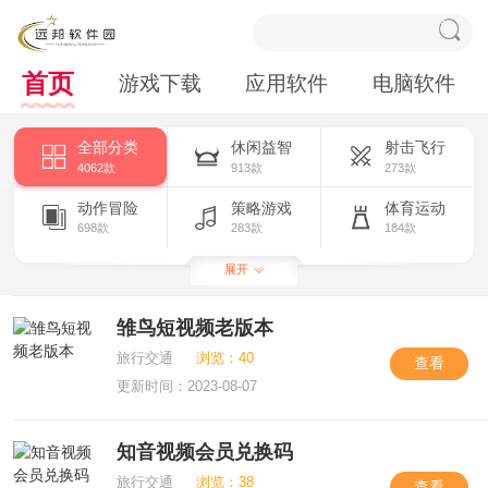
首页
游戏下载
应用软件
电脑软件
全部分类
休闲益智
射击飞行
4062款
913款
273款
动作冒险
策略游戏
体育运动
698款
283款
184款
扮演角色
模拟养成
竞技赛车
展开
526款
295款
356款
雏鸟短视频老版本
其他游戏
卡牌棋牌
190款
344款
旅行交通
浏览：40
查看
更新时间：2023-08-07
知音视频会员兑换码
旅行交通
浏览：38
查看