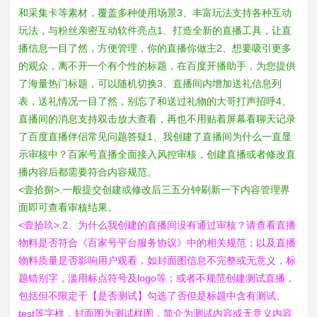
和采集卡等素材，覆盖多种使用场景3、丰富玩法支持各种互动
玩法，与粉丝亲密互动软件亮点1、打造全新的直播工具，让直
播信息一目了然，方便管理，你的直播你做主2、想要吸引更多
的观众，离不开一个有个性的标题，在百度开播助手，为您提供
了海量热门标题，可以随机切换3、直播间内增加送礼信息列
表，送礼情况一目了然，别忘了和送过礼物的大哥打声招呼4、
直播间的消息支持双击放大查看，再也不用贴着屏幕看聊天记录
了百度直播伴侣常见问题答疑1、我创建了直播间为什么一直显
示审核中？百家号直播全面接入风控审核，创建直播或者修改直
播内容后都需要符合内容规范。
<壹拾捌>.一般提交创建或修改后三五分钟刷新一下内容管理界
面即可查看审核结果。
<壹拾玖>.2、为什么我创建的直播间没有通过审核？请查看直播
物料是否符合《百家号平台服务协议》中的相关规范；以及直播
物料质量是否影响用户观看，如封面图信息不完整或无意义，标
题错别字，滥用标点符号及logo等；或者不规范创建测试直播，
包括但不限定于【是否测试】勾选了否但是标题中含有测试、
test等字样，封面图为测试样图，简介为测试内容或无意义内容