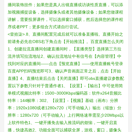
播间装饰挂件；如果您是真人出镜直播或访谈性质直播，可以添
加视频捕捉设备，选择摄像头或者其他摄像设备；如果您做课程
讲解，需要投屏课件，可以选择窗口捕获，然后选择您的课件程
序或者PPT；更多组合方式请自行尝试。
<壹拾柒>.8、直播间配置完成后就可以准备直播啦。直播开始之
前请务必先在OBS右下角点击【开始推流】。百度直播怎么关闭
1、创建拉流直播间创建直播间时，【直播类型】选择第三方拉
流并填写拉流地址2、确认拉流地址中有信号在【内容管理】中
找到对应的直播间——点击【预览直播】——使用直播账号登录
百度APP扫码预览即可3、确认声音画面正常之后，点击【开始
直播】4、直播结束后点击【关闭直播】即可obs直播建议参数配
置以下参数只针对于普通作者1、【设置】-【输出】中可使用简
单模式视频比特率：1500~3000Kbps编码器：软件x264音频比
特率：144帧率：302、【设置】-【视频】基础（画布）分辨
率：1920x1080或者1280x720（可手动输入）输出（缩放）分
辨率：1280x720（可手动输入）上行网络速率需至少20Mbps以
上软件特色1、一键开播免去输入推流码的烦恼，一键开启直
播，快捷高效2、功能全面可以捕获全屏，游戏，窗口，摄像头