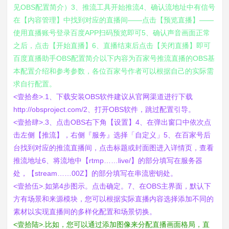
见OBS配置简介）3、推流工具开始推流4、确认流地址中有信号
在【内容管理】中找到对应的直播间——点击【预览直播】——
使用直播账号登录百度APP扫码预览即可5、确认声音画面正常
之后，点击【开始直播】6、直播结束后点击【关闭直播】即可
百度直播助手OBS配置简介以下内容为百家号推流直播的OBS基
本配置介绍和参考参数，各位百家号作者可以根据自己的实际需
求自行配置。
<壹拾叁>.1、下载安装OBS软件建议从官网渠道进行下载
http://obsproject.com/2、打开OBS软件，跳过配置引导。
<壹拾肆>.3、点击OBS右下角【设置】4、在弹出窗口中依次点
击左侧【推流】，右侧『服务』选择「自定义」5、在百家号后
台找到对应的推流直播间，点击标题或封面图进入详情页，查看
推流地址6、将流地中【rtmp……live/】的部分填写在服务器
处，【stream……00Z】的部分填写在串流密钥处。
<壹拾伍>.如第4步图示。点击确定。7、在OBS主界面，默认下
方有场景和来源模块，您可以根据实际直播内容选择添加不同的
素材以实现直播间的多样化配置和场景切换。
<壹拾陆>.比如，您可以通过添加图像来分配直播画面格局，直