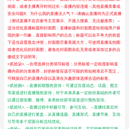
画面，或者主播离开时间过长 --直播内容违规 --其他直播质量或
安全问题8、为什么我的直播没人气？--请确认直播间为正式直播
（测试直播不在百家号主页展示、不接入搜索、无法被推荐） --
适当优化直播标题和封面图：直播标题和封面图是给前端用户展
现的第一印象，直接影响用户的点击；标题可以在不夸大的前提
下适当设置悬念冲突，封面图尽量美观大方，可使用直播实拍图
或者优化后的封面图，避免在封面图杂乱无章或者添加过多的点
缀或文字说明等。
<贰拾柒>. --合理选择分类填写标签：分类标签一定程度影响直
播内容的分发推荐，好的标签应该尽可能的简短精准且不宽泛，
可根据自己的直播内容以及潜在兴趣群体选择合适的标签。
<贰拾捌>. --直播前期预热宣传：可通过百度动态、话题、图文
等渠道进行直播预热宣传，对于本身具备一定粉丝基础的作者可
以通过朋友圈、微博、各类粉丝群等渠道进行预热宣传。
<贰拾玖>. --直播过程中积极引导、参与互动。 --直播结束后对
自己的直播进行复盘，从直播选题、直播形式、直播节奏、互动
引导等多个层面分析总结优化。
<叁拾>. --保持在百家号内容更新的活跃度，尽可能每周固定频