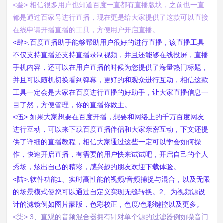
<叁>.相信很多用户也知道百度一直都有直播版块，之前也一直
都是通过百家号进行直播，现在更是给大家提供了这款可以直接
在线申请开播直播的工具，方便用户开启直播。
<肆>.百度直播助手能够帮助用户很好的进行直播，该直播工具
不仅支持直播还支持直播录制视频，并且还能够在线投屏，直播
手机内容，还可以在用户直播的时候为您提供了海量热门标题，
并且可以随机切换看到弹幕，更好的和观众进行互动，相信这款
工具一定会是大家在百度进行直播的好助手，让大家直播信息一
目了然，方便管理，你的直播你做主。
<伍>.如果大家想要在百度开播，想要和网络上的千万百度网友
进行互动，可以来下载百度直播伴侣和大家亲密互动，下文还提
供了详细的直播教程，相信大家通过这些一定可以学会如何操
作，快速开启直播，有需要的用户快来试试吧，开启自己的个人
秀场，炫出自己的精彩，感兴趣的朋友欢迎下载体验。
<陆>.软件功能1、实时高性能的视频/音频捕捉与混合，以及无限
的场景模式使您可以通过自定义实现无缝转换。2、为视频源设
计的滤镜例如图片蒙版，色彩校正，色度/色彩键控以及更多。
<柒>.3、直观的音频混合器拥有针对单个源的过滤器例如噪音门