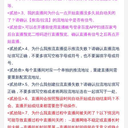
等。
<贰拾>.3、我的直播间为什么一点开始直播没多久就自动关闭
了？请确认【推流/拉流】的流地址中是否有信号。
<贰拾壹>.可以在开播前使用直播账号登录百度APP扫描百家号
后台直播预览二维码进行直播预览。确认直播有信号之后再点开
始直播。
<贰拾贰>.4、为什么我推流直播提示推流失败？请确认直播流地
址填写正确，不要多填写空格字母或符号，也不要漏填字母或符
号。
<贰拾叁>.每个直播间对应一个单独的推流地址，重建直播间需
要重新配置流地址。
<贰拾肆>.5、为什么我创建拉流直播失败？请确认拉流地址填写
正确，不要多填写空格或者将两段流地址连在一起填写于一处。
<贰拾伍>.6、直播间会按照预设时间自动开始或自动结束吗？不
会。直播开始或结束都需要您手动操作。
<贰拾陆>.7、为什么我直播过程中直播间被关闭了？以下情况均
可能导致直播过程中直播间关闭： --直播网络不稳定或直播长时
间卡顿 --直播间长时间黑屏 --直播间长时间停留在无意义或静止