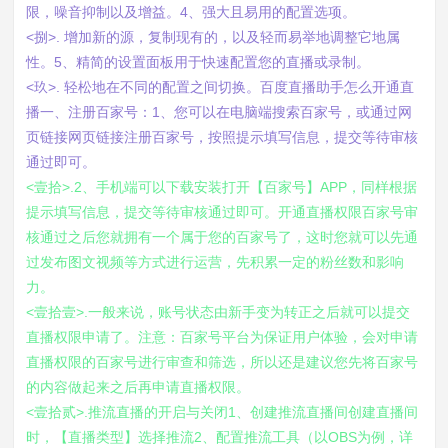
限，噪音抑制以及增益。4、强大且易用的配置选项。
<捌>. 增加新的源，复制现有的，以及轻而易举地调整它地属
性。5、精简的设置面板用于快速配置您的直播或录制。
<玖>. 轻松地在不同的配置之间切换。百度直播助手怎么开通直
播一、注册百家号：1、您可以在电脑端搜索百家号，或通过网
页链接网页链接注册百家号，按照提示填写信息，提交等待审核
通过即可。
<壹拾>.2、手机端可以下载安装打开【百家号】APP，同样根据
提示填写信息，提交等待审核通过即可。开通直播权限百家号审
核通过之后您就拥有一个属于您的百家号了，这时您就可以先通
过发布图文视频等方式进行运营，先积累一定的粉丝数和影响
力。
<壹拾壹>.一般来说，账号状态由新手变为转正之后就可以提交
直播权限申请了。注意：百家号平台为保证用户体验，会对申请
直播权限的百家号进行审查和筛选，所以还是建议您先将百家号
的内容做起来之后再申请直播权限。
<壹拾贰>.推流直播的开启与关闭1、创建推流直播间创建直播间
时，【直播类型】选择推流2、配置推流工具（以OBS为例，详