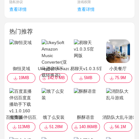
隐私协议
游戏权限
查看详情
查看详情
热门推荐
御恒灵域
UkeySoft Amazon Music Converter(亚马逊音乐
易聊天v1.0.3.5官网版
小美餐厅
19MB
142.0 MB
5MB
75.9M
百度直播伴侣百度直播助手下载 v1.1.0.160免费版
饿了么安装
酥酥语音
消防队大乱斗游戏
113MB
51.28M
140.86MB
56.1M