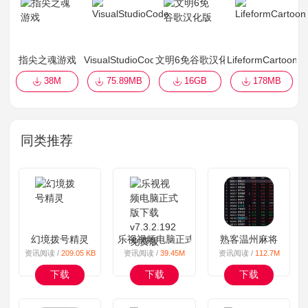
指尖之魂游戏
VisualStudioCode
文明6免谷歌汉化版
LifeformCartoon
38M
75.89MB
16GB
178MB
同类推荐
幻境拨号精灵
乐视视频电脑正式版下载 v7.3.2.192免费版
熟客温州麻将
资讯阅读 /
209.05 KB
资讯阅读 /
39.45M
资讯阅读 /
112.7M
下载
下载
下载