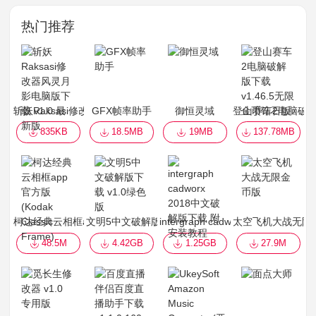
热门推荐
斩妖Raksasi修改器风灵月影电脑版下载 v1.0 最新版
GFX帧率助手
御恒灵域
登山赛车2电脑破解版
835KB
18.5MB
19MB
137.78MB
柯达经典云相框app官方版(Kodak Classic Frame)
文明5中文破解版下载 v1.0绿色版
intergraph cadworx 2018中
太空飞机大战无限
48.5M
4.42GB
1.25GB
27.9M