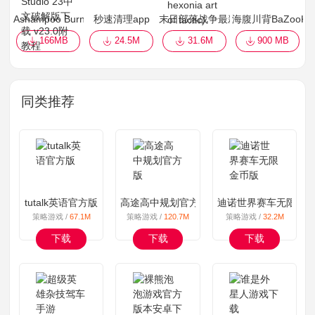
Ashampoo Burning Studio 23中文破解版下载 v23.0附教程
秒速清理app
末日部落战争最新版(polytopia hexonia a
海腹川背BaZooK
166MB
24.5M
31.6M
900 MB
同类推荐
tutalk英语官方版
高途高中规划官方版
迪诺世界赛车无限金
策略游戏 /
67.1M
策略游戏 /
120.7M
策略游戏 /
32.2M
下载
下载
下载