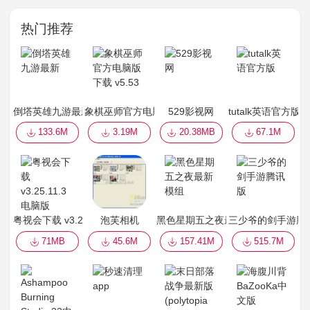
热门推荐
倒塔英雄九游最新
象棋巫师官方电脑版下载 v5.53
529影视网
tutalk英语官方版
133.6M
3.19M
20.38MB
67.1M
粤视会下载 v3.25.11.3 电脑版
泡芙相机
黑色星期五之夜最新模组
三少爷的剑手游腾
71MB
45.6M
157.41M
515.7M