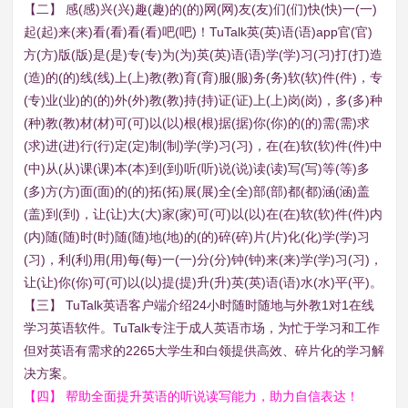
【二】 感(感)兴(兴)趣(趣)的(的)网(网)友(友)们(们)快(快)一(一)
起(起)来(来)看(看)看(看)吧(吧)！TuTalk英(英)语(语)app官(官)
方(方)版(版)是(是)专(专)为(为)英(英)语(语)学(学)习(习)打(打)造
(造)的(的)线(线)上(上)教(教)育(育)服(服)务(务)软(软)件(件)，专
(专)业(业)的(的)外(外)教(教)持(持)证(证)上(上)岗(岗)，多(多)种
(种)教(教)材(材)可(可)以(以)根(根)据(据)你(你)的(的)需(需)求
(求)进(进)行(行)定(定)制(制)学(学)习(习)，在(在)软(软)件(件)中
(中)从(从)课(课)本(本)到(到)听(听)说(说)读(读)写(写)等(等)多
(多)方(方)面(面)的(的)拓(拓)展(展)全(全)部(部)都(都)涵(涵)盖
(盖)到(到)，让(让)大(大)家(家)可(可)以(以)在(在)软(软)件(件)内
(内)随(随)时(时)随(随)地(地)的(的)碎(碎)片(片)化(化)学(学)习
(习)，利(利)用(用)每(每)一(一)分(分)钟(钟)来(来)学(学)习(习)，
让(让)你(你)可(可)以(以)提(提)升(升)英(英)语(语)水(水)平(平)。
【三】 TuTalk英语客户端介绍24小时随时随地与外教1对1在线
学习英语软件。TuTalk专注于成人英语市场，为忙于学习和工作
但对英语有需求的2265大学生和白领提供高效、碎片化的学习解
决方案。
【四】 帮助全面提升英语的听说读写能力，助力自信表达！