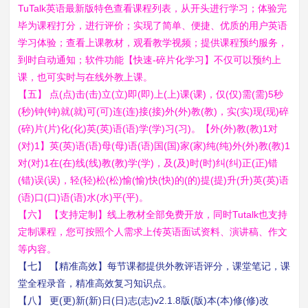
TuTalk英语最新版特色查看课程列表，从开头进行学习；体验完
毕为课程打分，进行评价；实现了简单、便捷、优质的用户英语
学习体验；查看上课教材，观看教学视频；提供课程预约服务，
到时自动通知；软件功能【快速-碎片化学习】不仅可以预约上
课，也可实时与在线外教上课。
【五】 点(点)击(击)立(立)即(即)上(上)课(课)，仅(仅)需(需)5秒
(秒)钟(钟)就(就)可(可)连(连)接(接)外(外)教(教)，实(实)现(现)碎
(碎)片(片)化(化)英(英)语(语)学(学)习(习)。【外(外)教(教)1对
(对)1】英(英)语(语)母(母)语(语)国(国)家(家)纯(纯)外(外)教(教)1
对(对)1在(在)线(线)教(教)学(学)，及(及)时(时)纠(纠)正(正)错
(错)误(误)，轻(轻)松(松)愉(愉)快(快)的(的)提(提)升(升)英(英)语
(语)口(口)语(语)水(水)平(平)。
【六】 【支持定制】线上教材全部免费开放，同时Tutalk也支持
定制课程，您可按照个人需求上传英语面试资料、演讲稿、作文
等内容。
【七】 【精准高效】每节课都提供外教评语评分，课堂笔记，课
堂全程录音，精准高效复习知识点。
【八】 更(更)新(新)日(日)志(志)v2.1.8版(版)本(本)修(修)改