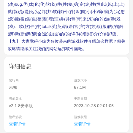
(改)bug,优(优)化(化)软(软)件(件)稳(稳)定(定)性(性)以(以)上(上)
就(就)是(是)远(远)邦(邦)软(软)件(件)园(园)小(小)编(编)为(为)您
(您)搜(搜)集(集)整(整)理(理)并(并)带(带)来(来)的(的)游(游)戏
(戏)、软(软)件(件)tutalk英(英)语(语)官(官)方(方)版(版)的(的)醉
(醉)新(新)醉(醉)全(全)面(面)的(的)详(详)细(细)介(介)绍(绍)。
【九】 大家觉得小编为各位带来的游戏软件介绍怎么样呢？相关
攻略请继续关注我们的网站远邦软件园吧。
详细信息
发行商
游戏大小
未知
67.1M
当前版本
更新日期
v2.1.8安卓版
2023-10-28 02:01:05
隐私协议
游戏权限
查看详情
查看详情