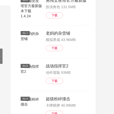
勇闯女巫塔官方最新版本下载 1.4.24
No.6
扮演角色 131.5MB
下载
老妈的杂货铺
No.7
模拟养成 43.96MB
下载
战场指挥官2
No.8
动作冒险 93MB
下载
超级粉碎撞击
No.9
卡牌棋牌 40.88MB
下载