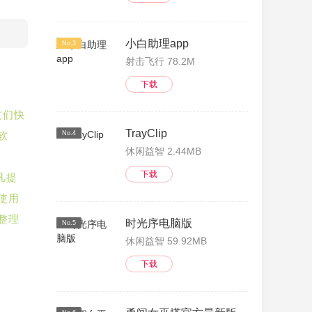
小白助理app
No.3
射击飞行 78.2M
下载
友们快
TrayClip
软
No.4
休闲益智 2.44MB
下载
凡提
使用
整理
时光序电脑版
No.5
休闲益智 59.92MB
下载