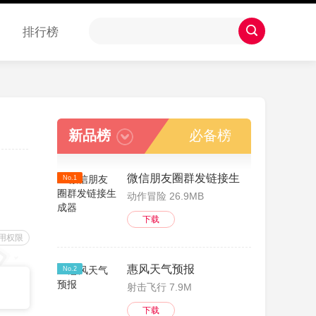
排行榜
新品榜
必备榜
微信朋友圈群发链接生成器
No.1
动作冒险 26.9MB
下载
用权限
惠风天气预报
No.2
射击飞行 7.9M
下载