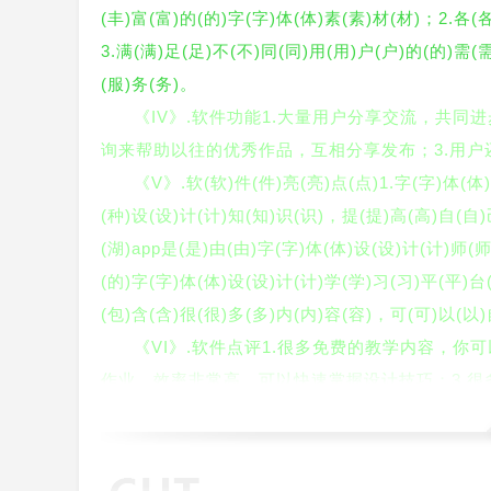
(丰)富(富)的(的)字(字)体(体)素(素)材(材)；2.各(
3.满(满)足(足)不(不)同(同)用(用)户(户)的(的)需(
(服)务(务)。
《IV》.软件功能1.大量用户分享交流，共
询来帮助以往的优秀作品，互相分享发布；3.用
《V》.软(软)件(件)亮(亮)点(点)1.字(字)体(体
(种)设(设)计(计)知(知)识(识)，提(提)高(高)自(自)
(湖)app是(是)由(由)字(字)体(体)设(设)计(计)师(
(的)字(字)体(体)设(设)计(计)学(学)习(习)平(平)台
(包)含(含)很(很)多(多)内(内)容(容)，可(可)以(以)
《VI》.软件点评1.很多免费的教学内容，
作业，效率非常高，可以快速掌握设计技巧；3.
《VII》.小编测评字体江湖app涵盖了丰
了更多的便利。可以随时在线下载使用，免费提供
《VIII》.是大家下载字体的必备神器，也可