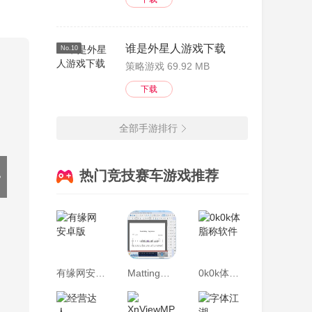
(理)
)的
谁是外星人游戏下载
No.10
(戏)
策略游戏 69.92 MB
)们
下载
全部手游排行
热门竞技赛车游戏推荐
有缘网安卓版
Matting抠图大师
0k0k体脂称软件