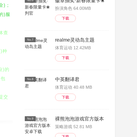
徽章抽奖·新春限量卡❀判官
No.6
(全)；
扮演角色 64.00MB
(的)服
下载
体查
realme灵动岛主题
No.7
体育运动 12.42MB
各)种
下载
业)的
)包
中英翻译君
No.8
体育运动 40.48 MB
提交
下载
家带来
裸熊泡泡游戏官方版本安卓下载
No.9
策略游戏 52.81 MB
下载