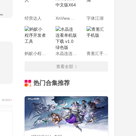
经营达人
XnViewMP 中文版X64
字体江湖
蚂蚁小程序开发者工具
水晶连连看单机版下载 v1.0绿色版
青葱汇手机版
查看全部
热门合集推荐
MORE
+