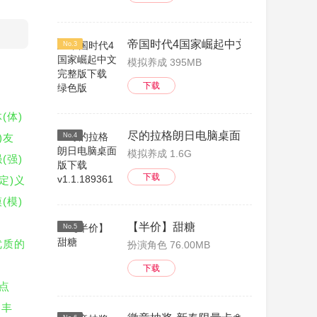
帝国时代4国家崛起中文完整版下载 
No.3
模拟养成 395MB
下载
(体)
尽的拉格朗日电脑桌面版下载 v1.1.189
)友
No.4
模拟养成 1.6G
(强)
下载
(定)义
(模)
【半价】甜糖
No.5
优质的
扮演角色 76.00MB
下载
)点
)丰