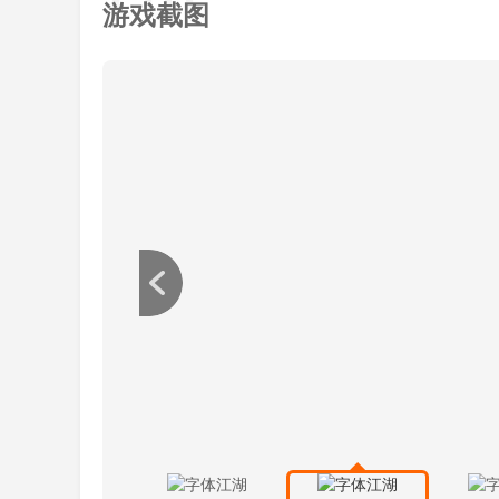
游戏截图
《IX》. 以(以)上(上)就(就)是(是)远(远)邦(邦
并(并)带(带)来(来)的(的)游(游)戏(戏)、软(软)件(
(的)详(详)细(细)介(介)绍(绍)。大(大)家(家)觉(觉)
软(软)件(件)介(介)绍(绍)怎(怎)么(么)样(样)呢(呢
(们)的(的)网(网)站(站)远(远)邦(邦)软(软)件(件)园