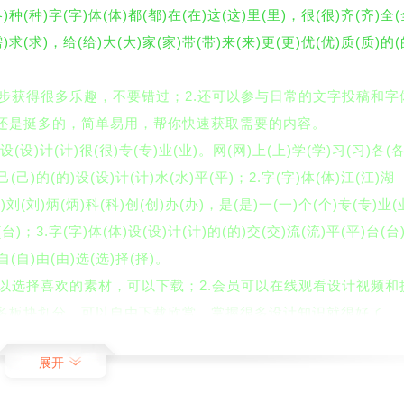
各)种(种)字(字)体(体)都(都)在(在)这(这)里(里)，很(很)齐(齐)全
需)求(求)，给(给)大(大)家(家)带(带)来(来)更(更)优(优)质(质)的
同进步获得很多乐趣，不要错过；2.还可以参与日常的文字投稿和字
户还是挺多的，简单易用，帮你快速获取需要的内容。
)设(设)计(计)很(很)专(专)业(业)。网(网)上(上)学(学)习(习)各(
己(己)的(的)设(设)计(计)水(水)平(平)；2.字(字)体(体)江(江)湖
师)刘(刘)炳(炳)科(科)创(创)办(办)，是(是)一(一)个(个)专(专)业(
(台)；3.字(字)体(体)设(设)计(计)的(的)交(交)流(流)平(平)台(台
自(自)由(由)选(选)择(择)。
你可以选择喜欢的素材，可以下载；2.会员可以在线观看设计视频和
很多板块划分，可以自由下载欣赏，掌握很多设计知识就很好了。
富的字体资源库，类型多样。非常齐全，满足不同用户的需求。给大
展开
。
以自己定制字体。