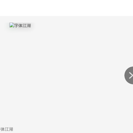
)软(软)件(件)园(园)小(小)编(编)为(为)您(您)搜(搜)集(集)整(整)理
件)字(字)体(体)江(江)湖(湖)的(的)醉(醉)新(新)醉(醉)全(全)面(面
得(得)小(小)编(编)为(为)各(各)位(位)带(带)来(来)的(的)游(游)戏
)？相(相)关(关)攻(攻)略(略)请(请)继(继)续(续)关(关)注(注)我(我
(园)吧(吧)。