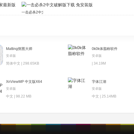
新版
一击必杀2中文破解版下载 免安装版
Matting抠图大师
0k0k体脂称软件
安卓版
安卓版
简体中文 | 298.65KB
| 34.19M
XnViewMP 中文版X64
字体江湖
安卓版
安卓版
中文 | 98.22 MB
中文 | 25.14MB