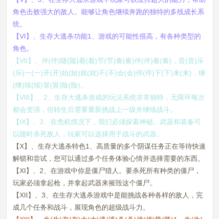
角色击败强大的敌人。能够让角色继续奔跑的独特的多线成长系
统。
【VI】、生存大逃杀功能1、游戏的可能性很高，有各种类型的
角色。
【VII】、伴(伴)随(随)着(着)节(节)奏(奏)伴(伴)奏(奏)，音(音)乐
(乐)一(一)开(开)始(始)就(就)不(不)会(会)停(停)下(下)来(来)，继
(继)续(续)冒(冒)险(险)。
【VIII】、2、生存大逃杀游戏的玩法系统非常独特，无限环每次
都会变强，但转生后需要重新挑战上一级并继续战斗。
【IX】、3、在危机情况下，我们必须探索神秘。武器和装备可
以随时杀死敌人，玩家可以选择用于战斗的武器。
【X】、生存大逃杀特色1、高质量的多个阴谋任务正在等待快速
解锁和尝试，您可以通过多个任务体验心情并选择需要的东西。
【XI】、2、在游戏中你是僵尸猎人。要杀死所有种类的僵尸，
玩家必须拿起枪，并拿起武器来摧毁这个僵尸。
【XII】、3、在生存大逃杀游戏中是能挑战各种各样的敌人，完
成几个任务和战斗，展现角色的超级战斗力。