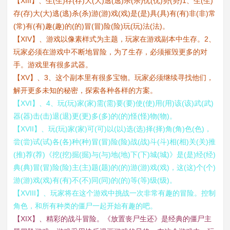
【XIII】、生(生)存(存)大(大)逃(逃)杀(杀)优(优)势(势)1、生(生)
存(存)大(大)逃(逃)杀(杀)游(游)戏(戏)是(是)具(具)有(有)非(非)常
(常)有(有)趣(趣)的(的)冒(冒)险(险)玩(玩)法(法)。
【XIV】、游戏以像素样式为主题，玩家在游戏副本中生存。2、
玩家必须在游戏中不断地冒险，为了生存，必须摧毁更多的对
手。游戏里有很多武器。
【XV】、3、这个副本里有很多宝物。玩家必须继续寻找他们，
解开更多未知的秘密，探索各种各样的方案。
【XVI】、4、玩(玩)家(家)需(需)要(要)使(使)用(用)该(该)武(武)
器(器)击(击)退(退)更(更)多(多)的(的)怪(怪)物(物)。
【XVII】、玩(玩)家(家)可(可)以(以)选(选)择(择)角(角)色(色)，
尝(尝)试(试)各(各)种(种)冒(冒)险(险)战(战)斗(斗)相(相)关(关)推
(推)荐(荐)《挖(挖)掘(掘)与(与)地(地)下(下)城(城)》是(是)经(经)
典(典)冒(冒)险(险)主(主)题(题)的(的)游(游)戏(戏)，这(这)个(个)
游(游)戏(戏)有(有)不(不)同(同)的(的)等(等)级(级)。
【XVIII】、玩家将在这个游戏中挑战一次非常有趣的冒险。控制
角色，和所有种类的僵尸一起开始有趣的吧。
【XIX】、精彩的战斗冒险。《放置丧尸生还》是经典的僵尸主