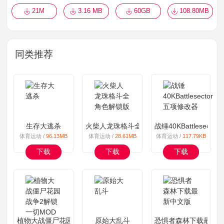
21M
3.16 MB
60GB
108.80MB
同类推荐
生存大逃杀
火柴人龙珠格斗全角色解锁版
战锤40KBattlesect
体育运动 /
96.13MB
体育运动 /
28.61MB
体育运动 /
117.79KB
下载
下载
下载
植物大战僵尸花园战争2解锁一切MOD
原始大乱斗
恐惧者森林下载最新