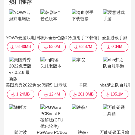
热门推荐
YOWA云游戏电脑版
韩剧tv全粉色版本
冷血射手下载链接
爱意过载手游
93.40MB
53.0M
63.87M
0.34M
美图秀秀2022免费版 v7.0.2.8 最新版
qq阅读5.11老版本
掌院
nba梦之队台服手
1.24MB
12.4M
201.0MB
105.1M
随时读
PGWare PCBoost 5破解版(CPU优化软件)
铁拳7
万能钥锁工具箱