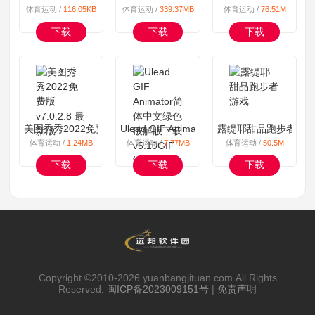
体育运动 /
116.05KB
体育运动 /
339.37MB
体育运动 /
76.51M
下载
下载
下载
美图秀秀2022免费版 v7.0.2.8 最新版
Ulead GIF Animator简体中文绿色破解版下载
露缇耶甜品跑步者游
体育运动 /
1.24MB
体育运动 /
7.77MB
体育运动 /
50.5M
下载
下载
下载
Copyright ©2010-
2026 yuanbangjituan.com.All Rights
Reserved.
闽ICP备2023009151号
|
免责声明