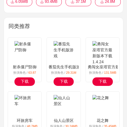
6.05MB
93.4MB
37.1M
24.8M
同类推荐
射杀僵尸防御
番茄先生手机版游戏
勇闯女巫塔官方最新版本下
扮演角色 /
63.87
扮演角色 /
29.31M
扮演角色 /
131.5MB
下载
下载
下载
环旅房车
仙人山景区
花之舞
扮演角色 /
48.7MB
扮演角色 /
30.24MB
扮演角色 /
35.45MB