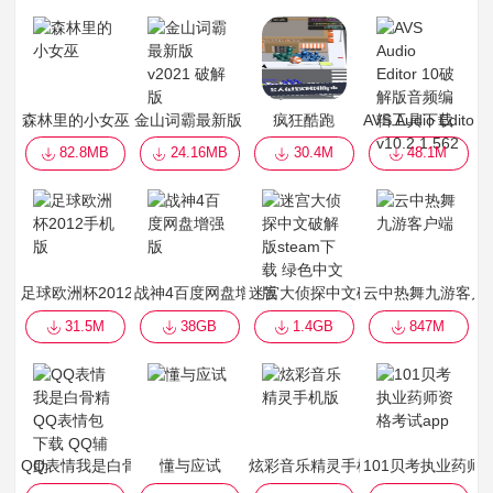
森林里的小女巫
金山词霸最新版 v2021 破解版
疯狂酷跑
AVS Audio Edi
82.8MB
24.16MB
30.4M
48.1M
足球欧洲杯2012手机版
战神4百度网盘增强版
迷宫大侦探中文破解版steam下载 
云中热舞九游客户
31.5M
38GB
1.4GB
847M
QQ表情我是白骨精QQ表情包下载 QQ辅助
懂与应试
炫彩音乐精灵手机版
101贝考执业药师资