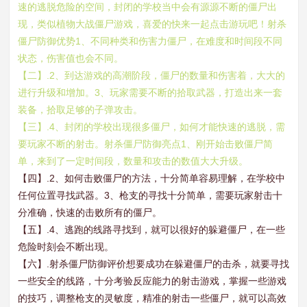
速的逃脱危险的空间，封闭的学校当中会有源源不断的僵尸出
现，类似植物大战僵尸游戏，喜爱的快来一起点击游玩吧！射杀
僵尸防御优势1、不同种类和伤害力僵尸，在难度和时间段不同
状态，伤害值也会不同。
【二】.2、到达游戏的高潮阶段，僵尸的数量和伤害着，大大的
进行升级和增加。3、玩家需要不断的拾取武器，打造出来一套
装备，拾取足够的子弹攻击。
【三】.4、封闭的学校出现很多僵尸，如何才能快速的逃脱，需
要玩家不断的射击。射杀僵尸防御亮点1、刚开始击败僵尸简
单，来到了一定时间段，数量和攻击的数值大大升级。
【四】.2、如何击败僵尸的方法，十分简单容易理解，在学校中
任何位置寻找武器。3、枪支的寻找十分简单，需要玩家射击十
分准确，快速的击败所有的僵尸。
【五】.4、逃跑的线路寻找到，就可以很好的躲避僵尸，在一些
危险时刻会不断出现。
【六】.射杀僵尸防御评价想要成功在躲避僵尸的击杀，就要寻找
一些安全的线路，十分考验反应能力的射击游戏，掌握一些游戏
的技巧，调整枪支的灵敏度，精准的射击一些僵尸，就可以高效